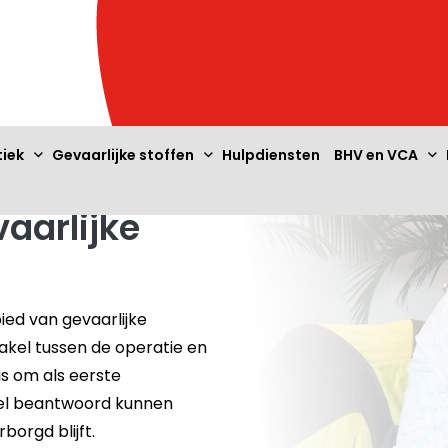
tiek
Gevaarlijke stoffen
Hulpdiensten
BHV en VCA
vaarlijke
ied van gevaarlijke
hakel tussen de operatie en
is om als eerste
el beantwoord kunnen
orgd blijft.