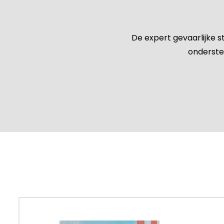
De expert gevaarlijke st
onderste