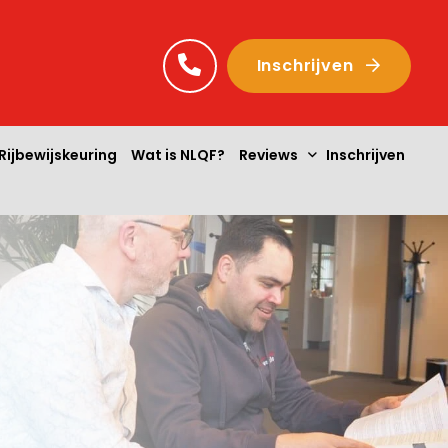
Inschrijven
Rijbewijskeuring
Wat is NLQF?
Reviews
Inschrijven