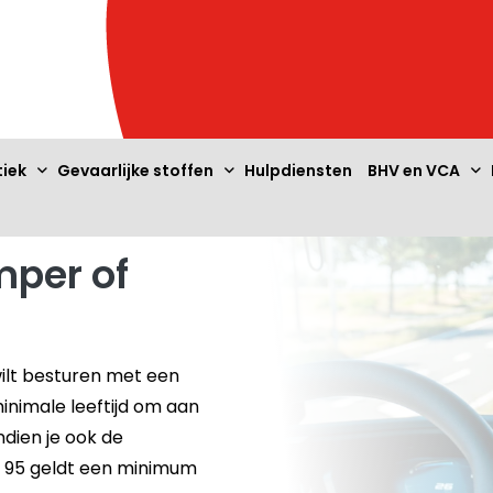
tiek
Gevaarlijke stoffen
Hulpdiensten
BHV en VCA
mper of
 wilt besturen met een
nimale leeftijd om aan
ndien je ook de
e 95 geldt een minimum