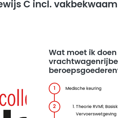
ewijs C incl. vakbekwaa
Wat moet ik doen
vrachtwagenrijbew
beroepsgoederen
Medische keuring
Theorie RVM1; Basisk
Vervoerswetgeving