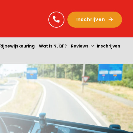
Inschrijven
Rijbewijskeuring
Wat is NLQF?
Reviews
Inschrijven